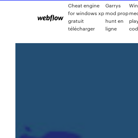
Cheat engine
Garrys
Wi
for windows xp
mod prop
med
gratuit
hunt en
pla
télécharger
ligne
cod