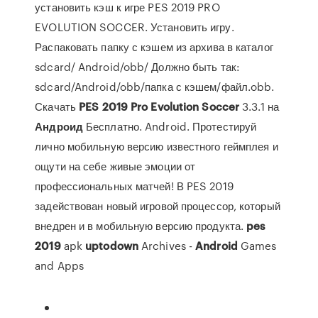
установить кэш к игре PES 2019 PRO
EVOLUTION SOCCER. Установить игру.
Распаковать папку с кэшем из архива в каталог
sdcard/ Android/obb/ Должно быть так:
sdcard/Android/obb/папка с кэшем/файл.obb.
Скачать
PES
2019
Pro
Evolution
Soccer
3.3.1 на
Андроид
Бесплатно. Android. Протестируй
лично мобильную версию известного геймплея и
ощути на себе живые эмоции от
профессиональных матчей! В PES 2019
задействован новый игровой процессор, который
внедрен и в мобильную версию продукта.
pes
2019
apk
uptodown
Archives -
Android
Games
and Apps