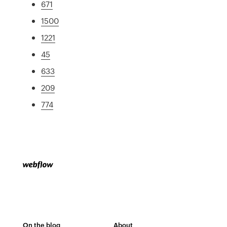
671
1500
1221
45
633
209
774
On the blog
About