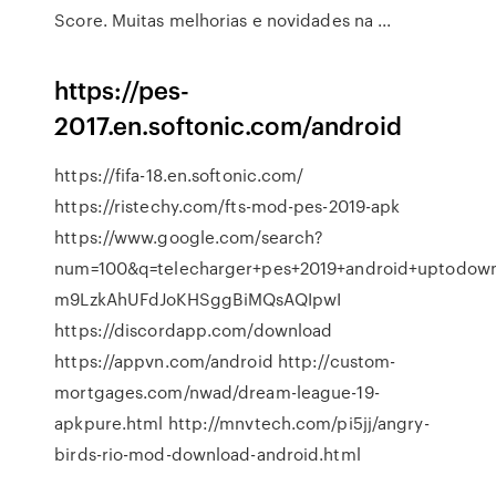
Score. Muitas melhorias e novidades na ...
https://pes-
2017.en.softonic.com/android
https://fifa-18.en.softonic.com/
https://ristechy.com/fts-mod-pes-2019-apk
https://www.google.com/search?
num=100&q=telecharger+pes+2019+android+uptodow
m9LzkAhUFdJoKHSggBiMQsAQIpwI
https://discordapp.com/download
https://appvn.com/android http://custom-
mortgages.com/nwad/dream-league-19-
apkpure.html http://mnvtech.com/pi5jj/angry-
birds-rio-mod-download-android.html